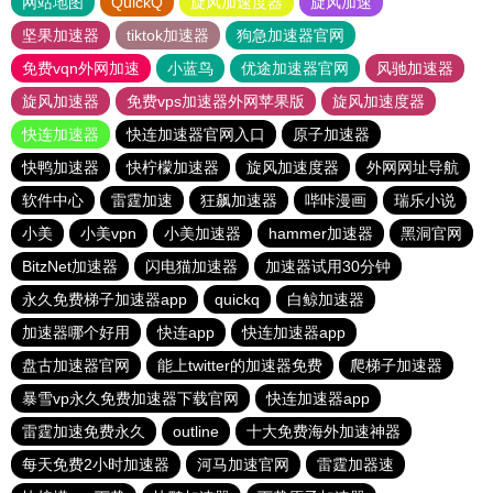
网站地图
QuickQ
旋风加速度器
旋风加速
坚果加速器
tiktok加速器
狗急加速器官网
免费vqn外网加速
小蓝鸟
优途加速器官网
风驰加速器
旋风加速器
免费vps加速器外网苹果版
旋风加速度器
快连加速器
快连加速器官网入口
原子加速器
快鸭加速器
快柠檬加速器
旋风加速度器
外网网址导航
软件中心
雷霆加速
狂飙加速器
哔咔漫画
瑞乐小说
小美
小美vpn
小美加速器
hammer加速器
黑洞官网
BitzNet加速器
闪电猫加速器
加速器试用30分钟
永久免费梯子加速器app
quickq
白鲸加速器
加速器哪个好用
快连app
快连加速器app
盘古加速器官网
能上twitter的加速器免费
爬梯子加速器
暴雪vp永久免费加速器下载官网
快连加速器app
雷霆加速免费永久
outline
十大免费海外加速神器
每天免费2小时加速器
河马加速官网
雷霆加器速