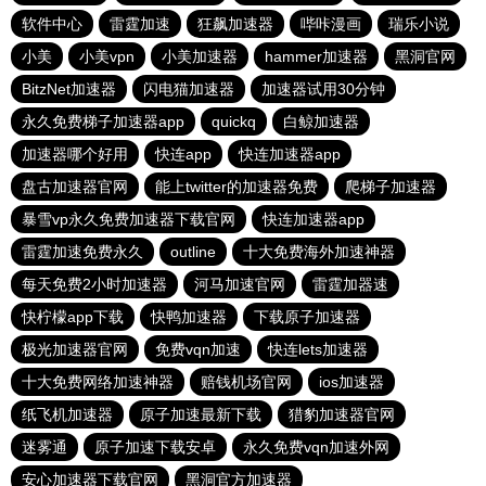
软件中心
雷霆加速
狂飙加速器
哔咔漫画
瑞乐小说
小美
小美vpn
小美加速器
hammer加速器
黑洞官网
BitzNet加速器
闪电猫加速器
加速器试用30分钟
永久免费梯子加速器app
quickq
白鲸加速器
加速器哪个好用
快连app
快连加速器app
盘古加速器官网
能上twitter的加速器免费
爬梯子加速器
暴雪vp永久免费加速器下载官网
快连加速器app
雷霆加速免费永久
outline
十大免费海外加速神器
每天免费2小时加速器
河马加速官网
雷霆加器速
快柠檬app下载
快鸭加速器
下载原子加速器
极光加速器官网
免费vqn加速
快连lets加速器
十大免费网络加速神器
赔钱机场官网
ios加速器
纸飞机加速器
原子加速最新下载
猎豹加速器官网
迷雾通
原子加速下载安卓
永久免费vqn加速外网
安心加速器下载官网
黑洞官方加速器