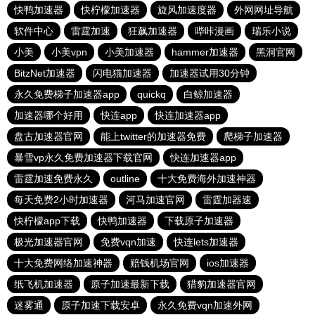
快鸭加速器
快柠檬加速器
旋风加速度器
外网网址导航
软件中心
雷霆加速
狂飙加速器
哔咔漫画
瑞乐小说
小美
小美vpn
小美加速器
hammer加速器
黑洞官网
BitzNet加速器
闪电猫加速器
加速器试用30分钟
永久免费梯子加速器app
quickq
白鲸加速器
加速器哪个好用
快连app
快连加速器app
盘古加速器官网
能上twitter的加速器免费
爬梯子加速器
暴雪vp永久免费加速器下载官网
快连加速器app
雷霆加速免费永久
outline
十大免费海外加速神器
每天免费2小时加速器
河马加速官网
雷霆加器速
快柠檬app下载
快鸭加速器
下载原子加速器
极光加速器官网
免费vqn加速
快连lets加速器
十大免费网络加速神器
赔钱机场官网
ios加速器
纸飞机加速器
原子加速最新下载
猎豹加速器官网
迷雾通
原子加速下载安卓
永久免费vqn加速外网