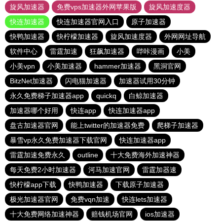
旋风加速器
免费vps加速器外网苹果版
旋风加速度器
快连加速器
快连加速器官网入口
原子加速器
快鸭加速器
快柠檬加速器
旋风加速度器
外网网址导航
软件中心
雷霆加速
狂飙加速器
哔咔漫画
小美
小美vpn
小美加速器
hammer加速器
黑洞官网
BitzNet加速器
闪电猫加速器
加速器试用30分钟
永久免费梯子加速器app
quickq
白鲸加速器
加速器哪个好用
快连app
快连加速器app
盘古加速器官网
能上twitter的加速器免费
爬梯子加速器
暴雪vp永久免费加速器下载官网
快连加速器app
雷霆加速免费永久
outline
十大免费海外加速神器
每天免费2小时加速器
河马加速官网
雷霆加器速
快柠檬app下载
快鸭加速器
下载原子加速器
极光加速器官网
免费vqn加速
快连lets加速器
十大免费网络加速神器
赔钱机场官网
ios加速器