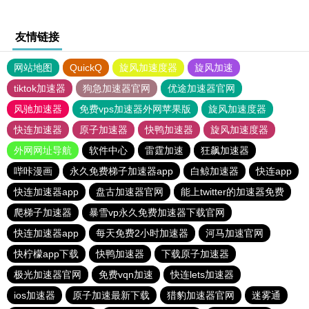
友情链接
网站地图
QuickQ
旋风加速度器
旋风加速
tiktok加速器
狗急加速器官网
优途加速器官网
风驰加速器
免费vps加速器外网苹果版
旋风加速度器
快连加速器
原子加速器
快鸭加速器
旋风加速度器
外网网址导航
软件中心
雷霆加速
狂飙加速器
哔咔漫画
永久免费梯子加速器app
白鲸加速器
快连app
快连加速器app
盘古加速器官网
能上twitter的加速器免费
爬梯子加速器
暴雪vp永久免费加速器下载官网
快连加速器app
每天免费2小时加速器
河马加速官网
快柠檬app下载
快鸭加速器
下载原子加速器
极光加速器官网
免费vqn加速
快连lets加速器
ios加速器
原子加速最新下载
猎豹加速器官网
迷雾通