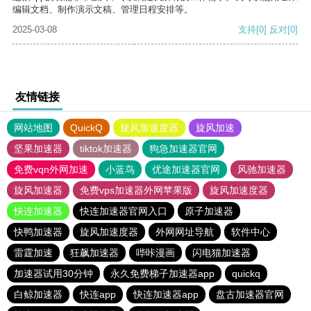
编辑文档、制作演示文稿、管理日程安排等。
2025-03-08
支持
[0]
反对
[0]
友情链接
网站地图
QuickQ
旋风加速度器
旋风加速
坚果加速器
tiktok加速器
狗急加速器官网
免费vqn外网加速
小蓝鸟
优途加速器官网
风驰加速器
旋风加速器
免费vps加速器外网苹果版
旋风加速度器
快连加速器
快连加速器官网入口
原子加速器
快鸭加速器
旋风加速度器
外网网址导航
软件中心
雷霆加速
狂飙加速器
哔咔漫画
闪电猫加速器
加速器试用30分钟
永久免费梯子加速器app
quickq
白鲸加速器
快连app
快连加速器app
盘古加速器官网