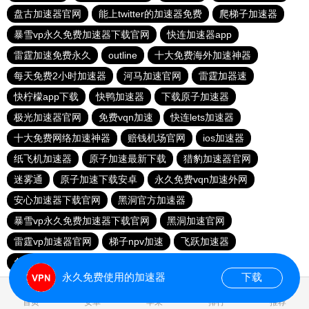
盘古加速器官网
能上twitter的加速器免费
爬梯子加速器
暴雪vp永久免费加速器下载官网
快连加速器app
雷霆加速免费永久
outline
十大免费海外加速神器
每天免费2小时加速器
河马加速官网
雷霆加器速
快柠檬app下载
快鸭加速器
下载原子加速器
极光加速器官网
免费vqn加速
快连lets加速器
十大免费网络加速神器
赔钱机场官网
ios加速器
纸飞机加速器
原子加速最新下载
猎豹加速器官网
迷雾通
原子加速下载安卓
永久免费vqn加速外网
安心加速器下载官网
黑洞官方加速器
暴雪vp永久免费加速器下载官网
黑洞加速官网
雷霆vp加速器官网
梯子npv加速
飞跃加速器
免费VP加速器
outline
闪电加速器
大象加速器
永久免费使用的加速器
下载
首页
安卓
苹果
排行
推荐