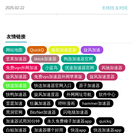
2025-02-22
支持
[0]
反对
[0]
友情链接
网站地图
QuickQ
旋风加速度器
旋风加速
坚果加速器
tiktok加速器
狗急加速器官网
免费vqn外网加速
小蓝鸟
优途加速器官网
风驰加速器
旋风加速器
免费vps加速器外网苹果版
旋风加速度器
快连加速器
快连加速器官网入口
原子加速器
快鸭加速器
旋风加速度器
外网网址导航
软件中心
雷霆加速
狂飙加速器
哔咔漫画
hammer加速器
黑洞官网
BitzNet加速器
闪电猫加速器
加速器试用30分钟
永久免费梯子加速器app
quickq
白鲸加速器
加速器哪个好用
快连app
快连加速器app