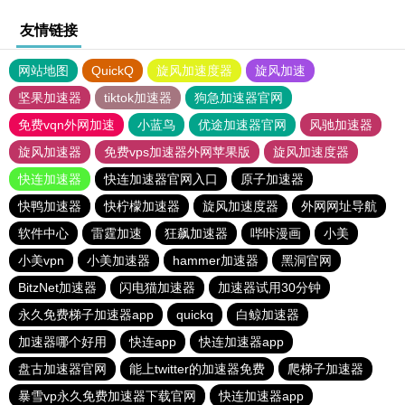
友情链接
网站地图
QuickQ
旋风加速度器
旋风加速
坚果加速器
tiktok加速器
狗急加速器官网
免费vqn外网加速
小蓝鸟
优途加速器官网
风驰加速器
旋风加速器
免费vps加速器外网苹果版
旋风加速度器
快连加速器
快连加速器官网入口
原子加速器
快鸭加速器
快柠檬加速器
旋风加速度器
外网网址导航
软件中心
雷霆加速
狂飙加速器
哔咔漫画
小美
小美vpn
小美加速器
hammer加速器
黑洞官网
BitzNet加速器
闪电猫加速器
加速器试用30分钟
永久免费梯子加速器app
quickq
白鲸加速器
加速器哪个好用
快连app
快连加速器app
盘古加速器官网
能上twitter的加速器免费
爬梯子加速器
暴雪vp永久免费加速器下载官网
快连加速器app