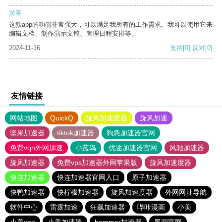
游客
这款app的功能非常强大，可以满足我所有的工作需求。我可以使用它来
编辑文档、制作演示文稿、管理日程安排等。
2024-11-16
支持
[0]
反对
[0]
友情链接
网站地图
QuickQ
旋风加速度器
旋风加速
坚果加速器
tiktok加速器
狗急加速器官网
免费vqn外网加速
小蓝鸟
优途加速器官网
风驰加速器
旋风加速器
免费vps加速器外网苹果版
旋风加速度器
快连加速器
快连加速器官网入口
原子加速器
快鸭加速器
快柠檬加速器
旋风加速度器
外网网址导航
软件中心
雷霆加速
狂飙加速器
哔咔漫画
小美