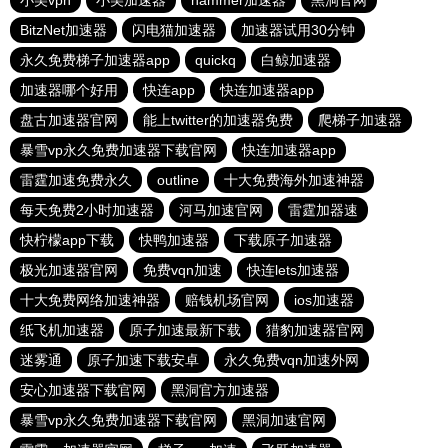
小美vpn
小美加速器
hammer加速器
黑洞官网
BitzNet加速器
闪电猫加速器
加速器试用30分钟
永久免费梯子加速器app
quickq
白鲸加速器
加速器哪个好用
快连app
快连加速器app
盘古加速器官网
能上twitter的加速器免费
爬梯子加速器
暴雪vp永久免费加速器下载官网
快连加速器app
雷霆加速免费永久
outline
十大免费海外加速神器
每天免费2小时加速器
河马加速官网
雷霆加器速
快柠檬app下载
快鸭加速器
下载原子加速器
极光加速器官网
免费vqn加速
快连lets加速器
十大免费网络加速神器
赔钱机场官网
ios加速器
纸飞机加速器
原子加速最新下载
猎豹加速器官网
迷雾通
原子加速下载安卓
永久免费vqn加速外网
安心加速器下载官网
黑洞官方加速器
暴雪vp永久免费加速器下载官网
黑洞加速官网