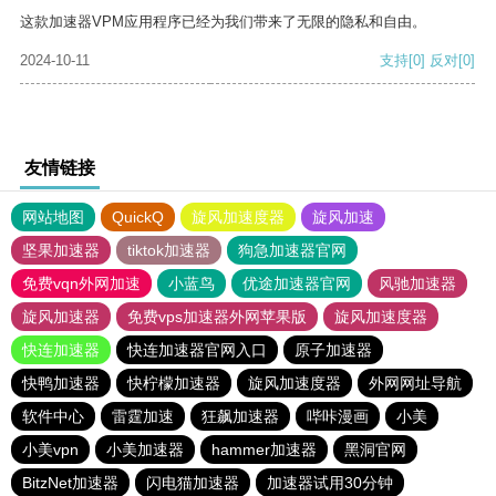
这款加速器VPM应用程序已经为我们带来了无限的隐私和自由。
2024-10-11
支持
[0]
反对
[0]
友情链接
网站地图
QuickQ
旋风加速度器
旋风加速
坚果加速器
tiktok加速器
狗急加速器官网
免费vqn外网加速
小蓝鸟
优途加速器官网
风驰加速器
旋风加速器
免费vps加速器外网苹果版
旋风加速度器
快连加速器
快连加速器官网入口
原子加速器
快鸭加速器
快柠檬加速器
旋风加速度器
外网网址导航
软件中心
雷霆加速
狂飙加速器
哔咔漫画
小美
小美vpn
小美加速器
hammer加速器
黑洞官网
BitzNet加速器
闪电猫加速器
加速器试用30分钟