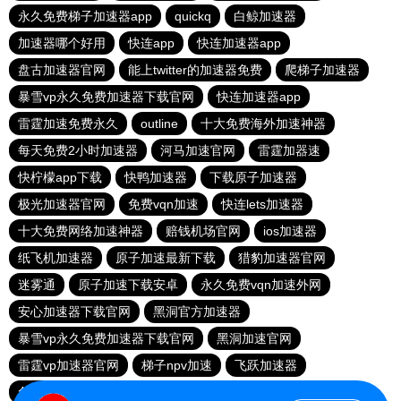
永久免费梯子加速器app
quickq
白鲸加速器
加速器哪个好用
快连app
快连加速器app
盘古加速器官网
能上twitter的加速器免费
爬梯子加速器
暴雪vp永久免费加速器下载官网
快连加速器app
雷霆加速免费永久
outline
十大免费海外加速神器
每天免费2小时加速器
河马加速官网
雷霆加器速
快柠檬app下载
快鸭加速器
下载原子加速器
极光加速器官网
免费vqn加速
快连lets加速器
十大免费网络加速神器
赔钱机场官网
ios加速器
纸飞机加速器
原子加速最新下载
猎豹加速器官网
迷雾通
原子加速下载安卓
永久免费vqn加速外网
安心加速器下载官网
黑洞官方加速器
暴雪vp永久免费加速器下载官网
黑洞加速官网
雷霆vp加速器官网
梯子npv加速
飞跃加速器
免费VP加速器
outline
闪电加速器
大象加速器