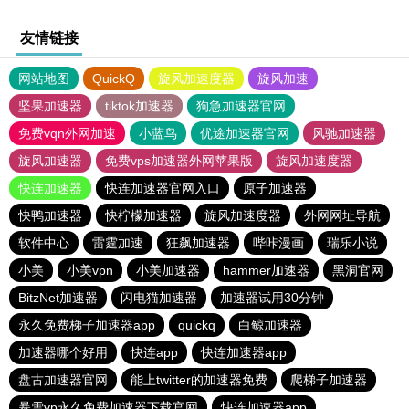
友情链接
网站地图
QuickQ
旋风加速度器
旋风加速
坚果加速器
tiktok加速器
狗急加速器官网
免费vqn外网加速
小蓝鸟
优途加速器官网
风驰加速器
旋风加速器
免费vps加速器外网苹果版
旋风加速度器
快连加速器
快连加速器官网入口
原子加速器
快鸭加速器
快柠檬加速器
旋风加速度器
外网网址导航
软件中心
雷霆加速
狂飙加速器
哔咔漫画
瑞乐小说
小美
小美vpn
小美加速器
hammer加速器
黑洞官网
BitzNet加速器
闪电猫加速器
加速器试用30分钟
永久免费梯子加速器app
quickq
白鲸加速器
加速器哪个好用
快连app
快连加速器app
盘古加速器官网
能上twitter的加速器免费
爬梯子加速器
暴雪vp永久免费加速器下载官网
快连加速器app