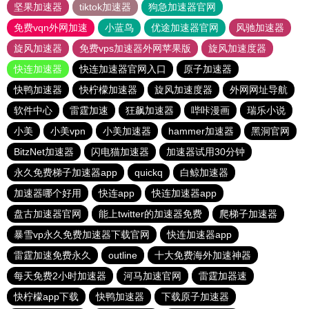
坚果加速器
tiktok加速器
狗急加速器官网
免费vqn外网加速
小蓝鸟
优途加速器官网
风驰加速器
旋风加速器
免费vps加速器外网苹果版
旋风加速度器
快连加速器
快连加速器官网入口
原子加速器
快鸭加速器
快柠檬加速器
旋风加速度器
外网网址导航
软件中心
雷霆加速
狂飙加速器
哔咔漫画
瑞乐小说
小美
小美vpn
小美加速器
hammer加速器
黑洞官网
BitzNet加速器
闪电猫加速器
加速器试用30分钟
永久免费梯子加速器app
quickq
白鲸加速器
加速器哪个好用
快连app
快连加速器app
盘古加速器官网
能上twitter的加速器免费
爬梯子加速器
暴雪vp永久免费加速器下载官网
快连加速器app
雷霆加速免费永久
outline
十大免费海外加速神器
每天免费2小时加速器
河马加速官网
雷霆加器速
快柠檬app下载
快鸭加速器
下载原子加速器