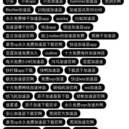
小美
小美vpn
小美加速器
hammer加速器
黑洞官网
BitzNet加速器
闪电猫加速器
加速器试用30分钟
永久免费梯子加速器app
quickq
白鲸加速器
加速器哪个好用
快连app
快连加速器app
盘古加速器官网
能上twitter的加速器免费
爬梯子加速器
暴雪vp永久免费加速器下载官网
快连加速器app
雷霆加速免费永久
outline
十大免费海外加速神器
每天免费2小时加速器
河马加速官网
雷霆加器速
快柠檬app下载
快鸭加速器
下载原子加速器
极光加速器官网
免费vqn加速
快连lets加速器
十大免费网络加速神器
赔钱机场官网
ios加速器
纸飞机加速器
原子加速最新下载
猎豹加速器官网
迷雾通
原子加速下载安卓
永久免费vqn加速外网
安心加速器下载官网
黑洞官方加速器
暴雪vp永久免费加速器下载官网
黑洞加速官网