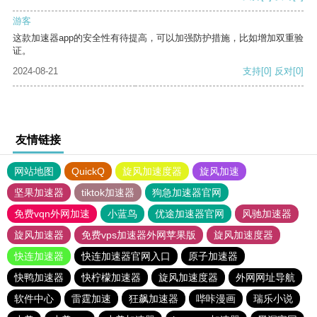
游客
这款加速器app的安全性有待提高，可以加强防护措施，比如增加双重验
证。
2024-08-21
支持
[0]
反对
[0]
友情链接
网站地图
QuickQ
旋风加速度器
旋风加速
坚果加速器
tiktok加速器
狗急加速器官网
免费vqn外网加速
小蓝鸟
优途加速器官网
风驰加速器
旋风加速器
免费vps加速器外网苹果版
旋风加速度器
快连加速器
快连加速器官网入口
原子加速器
快鸭加速器
快柠檬加速器
旋风加速度器
外网网址导航
软件中心
雷霆加速
狂飙加速器
哔咔漫画
瑞乐小说