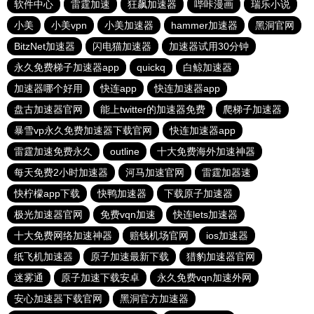
软件中心
雷霆加速
狂飙加速器
哔咔漫画
瑞乐小说
小美
小美vpn
小美加速器
hammer加速器
黑洞官网
BitzNet加速器
闪电猫加速器
加速器试用30分钟
永久免费梯子加速器app
quickq
白鲸加速器
加速器哪个好用
快连app
快连加速器app
盘古加速器官网
能上twitter的加速器免费
爬梯子加速器
暴雪vp永久免费加速器下载官网
快连加速器app
雷霆加速免费永久
outline
十大免费海外加速神器
每天免费2小时加速器
河马加速官网
雷霆加器速
快柠檬app下载
快鸭加速器
下载原子加速器
极光加速器官网
免费vqn加速
快连lets加速器
十大免费网络加速神器
赔钱机场官网
ios加速器
纸飞机加速器
原子加速最新下载
猎豹加速器官网
迷雾通
原子加速下载安卓
永久免费vqn加速外网
安心加速器下载官网
黑洞官方加速器