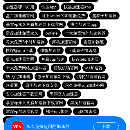
加速器哪个好用
快连app
快连加速器app
盘古加速器官网
能上twitter的加速器免费
爬梯子加速器
暴雪vp永久免费加速器下载官网
快连加速器app
雷霆加速免费永久
outline
十大免费海外加速神器
每天免费2小时加速器
河马加速官网
雷霆加器速
快柠檬app下载
快鸭加速器
下载原子加速器
极光加速器官网
免费vqn加速
快连lets加速器
十大免费网络加速神器
赔钱机场官网
ios加速器
纸飞机加速器
原子加速最新下载
猎豹加速器官网
迷雾通
原子加速下载安卓
永久免费vqn加速外网
安心加速器下载官网
黑洞官方加速器
暴雪vp永久免费加速器下载官网
黑洞加速官网
雷霆vp加速器官网
梯子npv加速
飞跃加速器
免费VP加速器
outline
闪电加速器
大象加速器
永久免费使用的加速器
下载