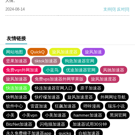
人情。
2024-08-14
支持
[0]
反对
[0]
友情链接
网站地图
QuickQ
旋风加速度器
旋风加速
坚果加速器
tiktok加速器
狗急加速器官网
免费vqn外网加速
小蓝鸟
优途加速器官网
风驰加速器
旋风加速器
免费vps加速器外网苹果版
旋风加速度器
快连加速器
快连加速器官网入口
原子加速器
快鸭加速器
快柠檬加速器
旋风加速度器
外网网址导航
软件中心
雷霆加速
狂飙加速器
哔咔漫画
瑞乐小说
小美
小美vpn
小美加速器
hammer加速器
黑洞官网
BitzNet加速器
闪电猫加速器
加速器试用30分钟
永久免费梯子加速器app
quickq
白鲸加速器