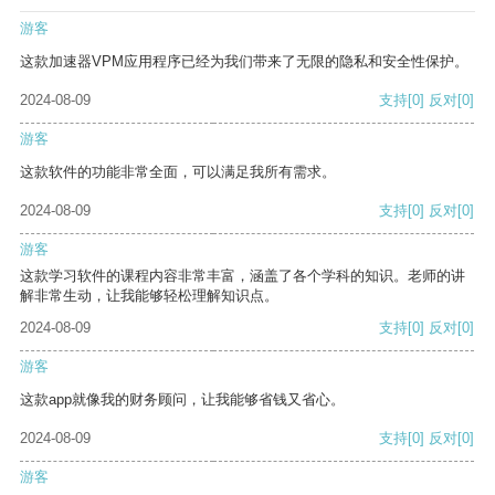
游客
这款加速器VPM应用程序已经为我们带来了无限的隐私和安全性保护。
2024-08-09
支持
[0]
反对
[0]
游客
这款软件的功能非常全面，可以满足我所有需求。
2024-08-09
支持
[0]
反对
[0]
游客
这款学习软件的课程内容非常丰富，涵盖了各个学科的知识。老师的讲
解非常生动，让我能够轻松理解知识点。
2024-08-09
支持
[0]
反对
[0]
游客
这款app就像我的财务顾问，让我能够省钱又省心。
2024-08-09
支持
[0]
反对
[0]
游客