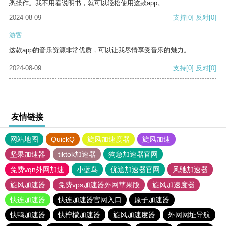
悉操作。我不用看说明书，就可以轻松使用这款app。
2024-08-09
支持
[0]
反对
[0]
游客
这款app的音乐资源非常优质，可以让我尽情享受音乐的魅力。
2024-08-09
支持
[0]
反对
[0]
友情链接
网站地图
QuickQ
旋风加速度器
旋风加速
坚果加速器
tiktok加速器
狗急加速器官网
免费vqn外网加速
小蓝鸟
优途加速器官网
风驰加速器
旋风加速器
免费vps加速器外网苹果版
旋风加速度器
快连加速器
快连加速器官网入口
原子加速器
快鸭加速器
快柠檬加速器
旋风加速度器
外网网址导航