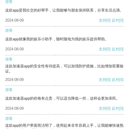
游客
这款app是我社交的好帮手，让我能够与朋友保持联系，分享生活点滴。
2024-08-09
支持
[0]
反对
[0]
游客
这款app就像我的娱乐小助手，随时随地为我的娱乐提供帮助。
2024-08-09
支持
[0]
反对
[0]
游客
这款加速器app的安全性有待提高，可以加强防护措施，比如增加双重验
证。
2024-08-09
支持
[0]
反对
[0]
游客
这款加速器app的价格有点贵，可以适当降低一些，这样会更加亲民。
2024-08-09
支持
[0]
反对
[0]
游客
这款app的用户界面简洁明了，使用起来非常容易上手，让我能够快速熟